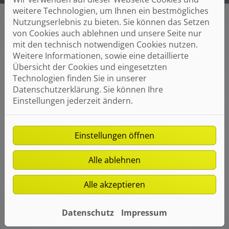
weitere Technologien, um Ihnen ein bestmögliches
Nutzungserlebnis zu bieten. Sie können das Setzen
von Cookies auch ablehnen und unsere Seite nur
mit den technisch notwendigen Cookies nutzen.
Flüssiggasheizungen von mTEC
Weitere Informationen, sowie eine detaillierte
Gebäudetechnik
Übersicht der Cookies und eingesetzten
Technologien finden Sie in unserer
Ihre Gasheizung auch ohne
Datenschutzerklärung. Sie können Ihre
Gasanschluss
Einstellungen jederzeit ändern.
Eine Gasheizung bietet viele Vorteile: Sie ist günstig
im Betrieb, sorgt für gleichmäßige Wärme im ganzen
Haus und überzeugt mit einem hohen
Einstellungen öffnen
Wirkungsgrad. Doch nicht jedes Haus hat einen
Gasanschluss. Das bedeutet aber nicht, auf eine
Alle ablehnen
Gasheizung verzichten zu müssen – die Lösung: eine
Flüssiggasheizung.
Alle akzeptieren
Datenschutz
Impressum