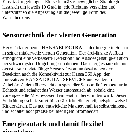
Einsatz-Umgebungen. Ein serienmäßig beweglicher Strahlregler
lässt sich um jeweils 10 Grad in jede Richtung verstellen und
unterstützt so die Anpassung auf die jeweilige Form des
Waschbeckens.
Sensortechnik der vierten Generation
Herzstück der neuen HANSA
ELECTRA
ist der integrierte Sensor
in seiner mittlerweile vierten Generation. Der drei-linsige Aufbau
ermöglicht eine verbesserte Detektion und Auslösegenauigkeit auch
bei schwierigsten Umgebungssituationen. Das energiesparende und
over-the-air updatefähige Sensor-Design umfasst neben der
Detektion auch die Konnektivität zur Hansa 360 App, den
innovativen HANSA DIGITAL SERVICES und weiterem
Zubehör. Zudem überwacht ein spezieller Sensor die Temperatur in
Echtzeit und schaltet das Wasser automatisch ab, sobald eine
voreingestellte Mischwasser-Temperatur überschritten wird. Dieser
Verbrühungsschutz sorgt für zusätzliche Sicherheit, beispielsweise in
Kindergärten. Das neu entwickelte Magnetventil ist selbstreinigend
und schaltet hochpräzise bei niedrigem Strombedarf.
Energieautark und damit flexibel
einsetzbar