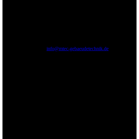
mTEC Gebäudetechnik
Kittersburger Str. 22
77694 Kehl
Telefonisch erreichbar unter:
07854 538
E-Mail:
info@mtec-gebaeudetechnik.de
Öffnungszeiten
Montag – Donnerstag:
08.00 – 12.00 Uhr
13.00 – 17.00 Uhr
Freitag:
08.00 – 14.30 Uhr
Samstag, Sonn- und Feiertage: