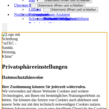
Bad
Heizen mit Gas
Wasser / Trinkwasser
Untermenü öffnen und schließen
Über uns
Sanitäranlagen
3D-Badplaner
Untermenü öffnen und schließen
Lüftung
Regenerativ heizen
Photovoltaik
Badmodernisierung
Untermenü öffnen und schließen
Notdienst
Heizsysteme
Heizungsanfrage-Assistent
Unternehmen
Schwimmbadtechnik
Wärmeverteilung
Gebäudemanagement
Barrierefreies Bad
Dezentrale Wohnraumlüftung
Regenerative Energien
Badanfrage-Assistent
Team
Förderung Heizung
Staubsaugeranlage
Förderung Bad
Zentrale Wohnraumlüftung
Virtueller Showroom
Jobs
Öl- und Gasheizung
Badinspiration und Musterbäder
Raumklimatisierung
Ausbildung
Badanfrage
Aktuelles
Downloads
Privatsphäre­einstellungen
Partner
Datenschutzhinweise
Ihre Zustimmung können Sie jederzeit widerrufen.
Wir verwenden auf dieser Webseite Cookies und weitere
Technologien, um Ihnen ein bestmögliches Nutzungserlebnis zu
bieten. Sie können das Setzen von Cookies auch ablehnen und
unsere Seite nur mit den technisch notwendigen Cookies nutzen.
Weitere Informationen, sowie eine detaillierte Übersicht der Cookies